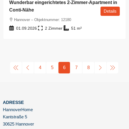
Wunderbar eingerichtetes 2-Zimmer-Apartment in
Conti-Nähe
Details
Hannover – Objektnummer: 12180
01.09.2026
2
51
m²
4
5
6
7
8
ADRESSE
HannoverHome
Kantstraße 5
30625 Hannover