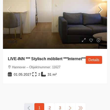
930 €
LIVE-INN *** Stylisch möbliert ***Internet***
Details
Hannover – Objektnummer: 11627
01.05.2027
2
31
m²
1
2
3